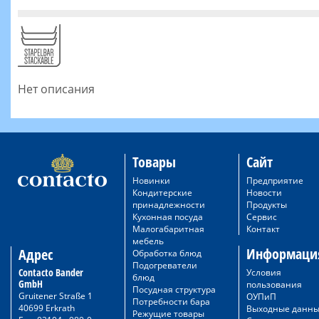
Нет описания
Товары
Сайт
Новинки
Предприятие
Кондитерские
Новости
принадлежности
Продукты
Кухонная посуда
Сервис
Малогабаритная
Контакт
мебель
Информаци
Адрес
Обработка блюд
Подогреватели
Contacto Bander
Условия
блюд
GmbH
пользования
Посудная структура
Gruitener Straße 1
ОУПиП
Потребности бара
40699 Erkrath
Выходные данн
Режущие товары