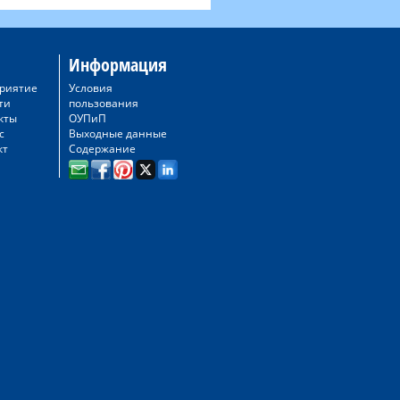
Информация
риятие
Условия
ти
пользования
кты
ОУПиП
с
Выходные данные
кт
Содержание