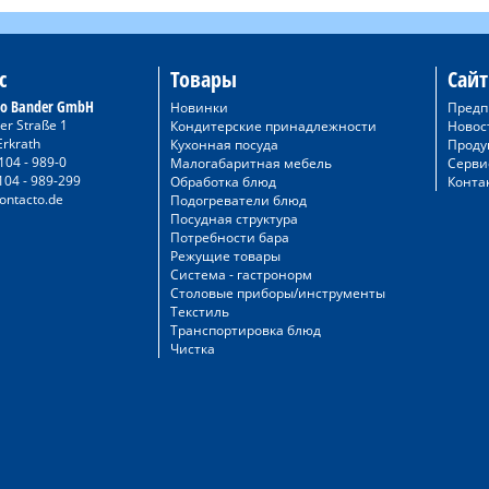
с
Товары
Сайт
to Bander GmbH
Новинки
Предп
er Straße 1
Кондитерские принадлежности
Новос
Erkrath
Кухонная посуда
Проду
104 - 989-0
Малогабаритная мебель
Серви
104 - 989-299
Обработка блюд
Конта
ontacto.de
Подогреватели блюд
Посудная структура
Потребности бара
Режущие товары
Система - гастронорм
Столовые приборы/инструменты
Текстиль
Транспортировка блюд
Чистка